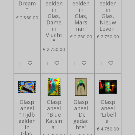
Dream
eelden
eelden
eelden
"
in
in
in
Glas,
Glas,
Glas,
€ 2.350,00
Dame
Mars
Nieuw
in
man"
Leven"
Vlucht
€ 2.750,00
€ 2.750,00
"
€ 2.750,00
In winkelwagen
In winkelwagen
In winkelwagen
In winkelwagen
Glasp
Glasp
Glasp
Glasp
aneel
aneel
aneel
aneel
"Tijdb
"Blue
"De
"Libell
eelden
Katsin
gedac
e"
in
a"
hte"
€ 4.750,00
Glas,
€ 3.250,00
€ 2.350,00