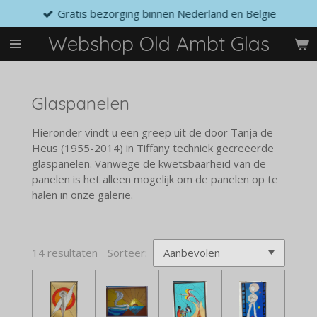
Gratis bezorging binnen Nederland en Belgie
Ga
direct
Webshop Old Ambt Glas
naar
de
hoofdinhoud
Glaspanelen
Hieronder vindt u een greep uit de door Tanja de
Heus (1955-2014) in Tiffany techniek gecreëerde
glaspanelen. Vanwege de kwetsbaarheid van de
panelen is het alleen mogelijk om de panelen op te
halen in onze galerie.
14 resultaten
Sorteer: