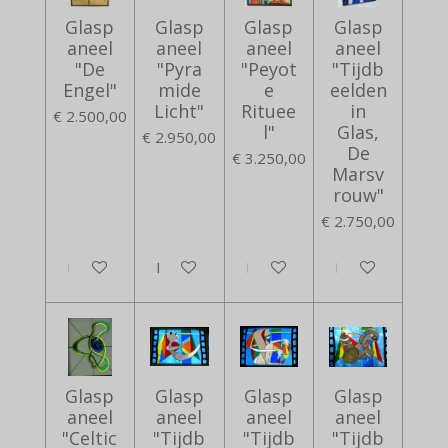
Glasp
Glasp
Glasp
Glasp
aneel
aneel
aneel
aneel
"De
"Pyra
"Peyot
"Tijdb
Engel"
mide
e
eelden
Licht"
Rituee
in
€ 2.500,00
l"
Glas,
€ 2.950,00
De
€ 3.250,00
Marsv
rouw"
€ 2.750,00
In winkelwagen
In winkelwagen
In winkelwagen
In winkelwagen
Glasp
Glasp
Glasp
Glasp
aneel
aneel
aneel
aneel
"Celtic
"Tijdb
"Tijdb
"Tijdb