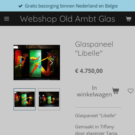
Gratis bezorging binnen Nederland en Belgie
Ga
direct
Webshop Old Ambt Glas
naar
de
hoofdinhoud
Glaspaneel
"Libelle"
€ 4.750,00
In
winkelwagen
Glaspaneel "Libelle"
Gemaakt in Tiffany
door glazenier Tanja