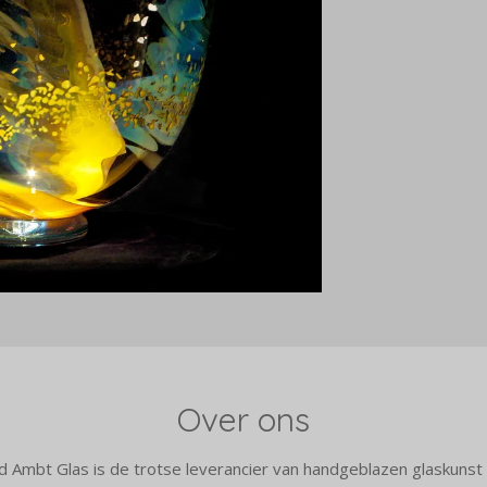
Over ons
d Ambt Glas is de trotse leverancier van handgeblazen glaskunst