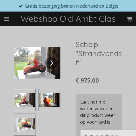
Gratis bezorging binnen Nederland en Belgie
Ga
direct
Webshop Old Ambt Glas
naar
de
hoofdinhoud
Schelp
"Strandvonds
t"
€ 975,00
Laat het me
weten wanneer
dit product weer
op voorraad is.